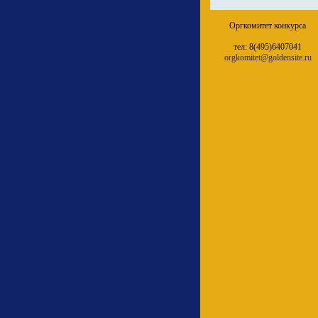
Оргкомитет конкурса
тел: 8(495)6407041
orgkomitet@goldensite.ru