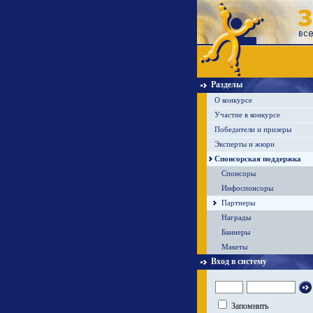
Разделы
О конкурсе
Участие в конкурсе
Победители и призеры
Эксперты и жюри
Спонсорская поддержка
Спонсоры
Инфоспонсоры
Партнеры
Награды
Баннеры
Макеты
Вход в систему
Запомнить